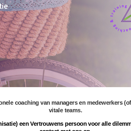
tie
onele coaching van managers en medewerkers (of j
vitale teams.
rganisatie) een Vertrouwens persoon voor alle dilem